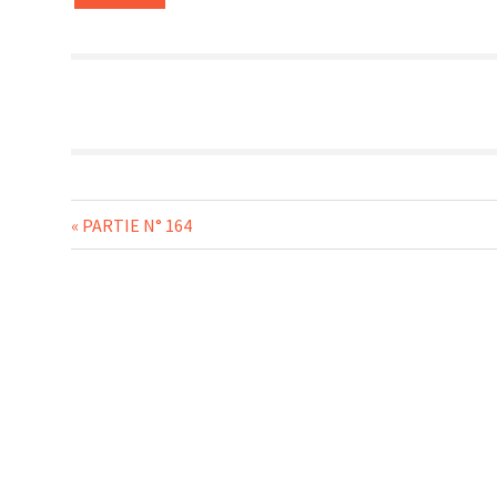
Navigation
Previous
PARTIE N° 164
Post:
de
l’article