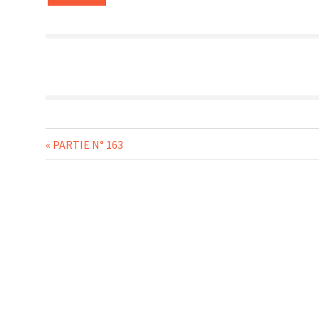
Navigation
Previous
PARTIE N° 163
Post:
de
l’article