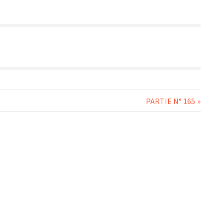
Next
PARTIE N° 165
Post: