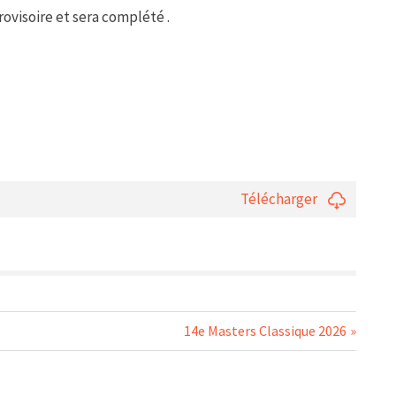
rovisoire et sera complété .
Télécharger
Next
14e Masters Classique 2026
Post: