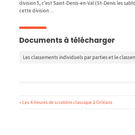
division 5, c’est Saint-Denis-en-Val (St-Denis les sab
cette division…
Documents à télécharger
Les classements individuels par parties et le clas
Navigation
Previous
Les 4 Heures de scrabble classique à Orléans
Post:
de
l’article