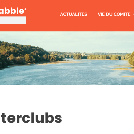
rabble
®
ACTUALITÉS
VIE DU COMITÉ
nterclubs