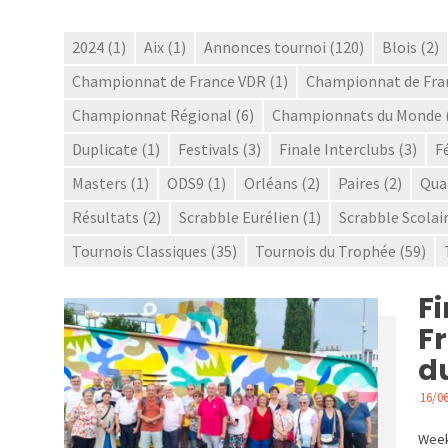
2024
(1)
Aix
(1)
Annonces tournoi
(120)
Blois
(2)
Championnat de France VDR
(1)
Championnat de Fra
Championnat Régional
(6)
Championnats du Monde
Duplicate
(1)
Festivals
(3)
Finale Interclubs
(3)
F
Masters
(1)
ODS9
(1)
Orléans
(2)
Paires
(2)
Qual
Résultats
(2)
Scrabble Eurélien
(1)
Scrabble Scolai
Tournois Classiques
(35)
Tournois du Trophée
(59)
F
F
d
16/0
ACTU
Week