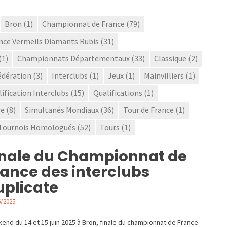
Bron
(1)
Championnat de France
(79)
nce Vermeils Diamants Rubis
(31)
(1)
Championnats Départementaux
(33)
Classique
(2)
édération
(3)
Interclubs
(1)
Jeux
(1)
Mainvilliers
(1)
ification Interclubs
(15)
Qualifications
(1)
re
(8)
Simultanés Mondiaux
(36)
Tour de France
(1)
Tournois Homologués
(52)
Tours
(1)
inale du Championnat de
rance des interclubs
uplicate
6/2025
ALITÉS
end du 14 et 15 juin 2025 à Bron, finale du championnat de France