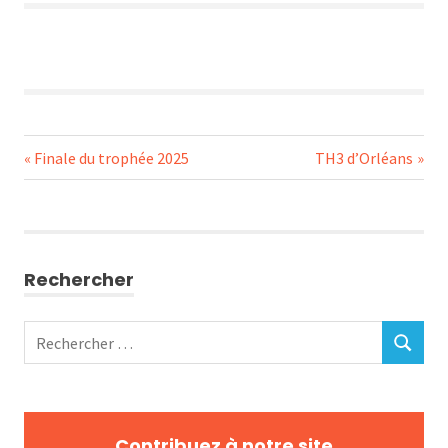
Navigation
Previous
Next
Finale du trophée 2025
TH3 d’Orléans
Post:
Post:
de
l’article
Rechercher
Rechercher
RECHERC
:
Contribuez à notre site