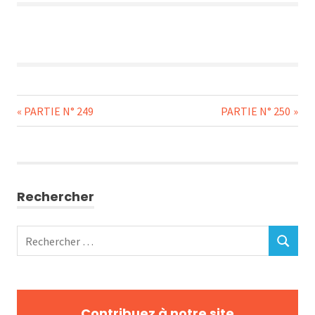
Navigation
Previous
Next
PARTIE N° 249
PARTIE N° 250
Post:
Post:
de
l’article
Rechercher
Rechercher
RECHERC
:
Contribuez à notre site