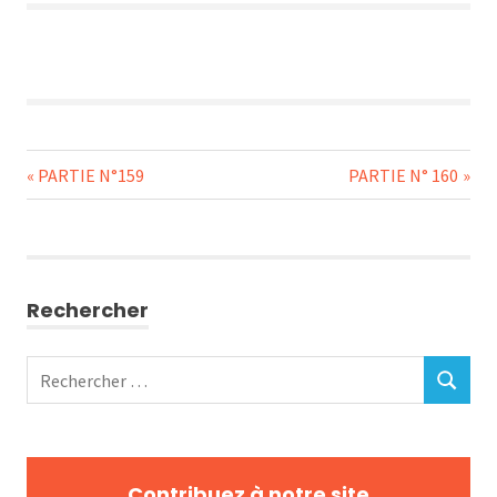
Navigation
Previous
Next
PARTIE N°159
PARTIE N° 160
Post:
Post:
de
l’article
Rechercher
Rechercher
RECHERC
:
Contribuez à notre site