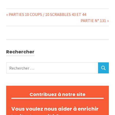
Navigation
Previous
PARTIES 10 COUPS / 10 SCRABBLES 43 ET 44
Post:
Next
PARTIE N° 131
de
Post:
l’article
Rechercher
Rechercher
RECHERC
:
Contribuez à notre site
Vous voulez nous aider à enrichir