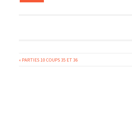
Navigation
Previous
PARTIES 10 COUPS 35 ET 36
Post:
de
l’article