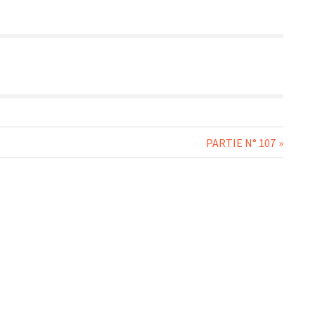
Next
PARTIE N° 107
Post: