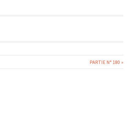
Next
PARTIE N° 180
Post: