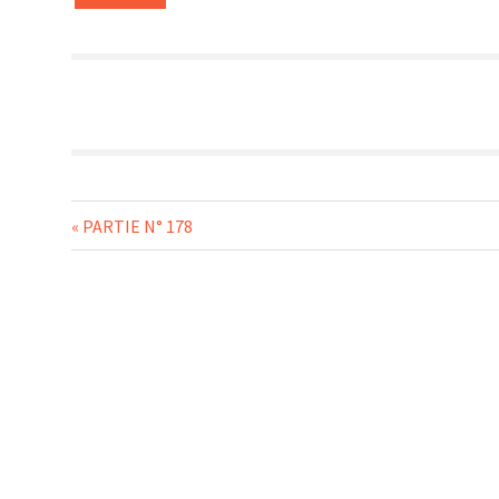
Navigation
Previous
PARTIE N° 178
Post:
de
l’article