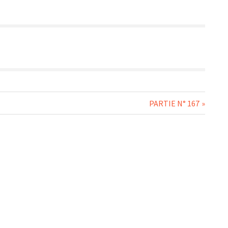
Next
PARTIE N° 167
Post: