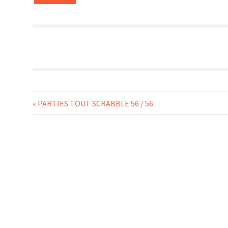
Navigation
Previous
PARTIES TOUT SCRABBLE 56 / 56
Post:
de
l’article