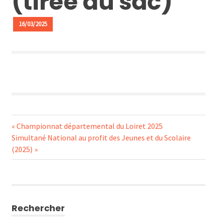
(tirée au sac)
16/03/2025
Navigation
Previous
Championnat départemental du Loiret 2025
Next
Post:
Simultané National au profit des Jeunes et du Scolaire
de
Post:
(2025)
l’article
Rechercher