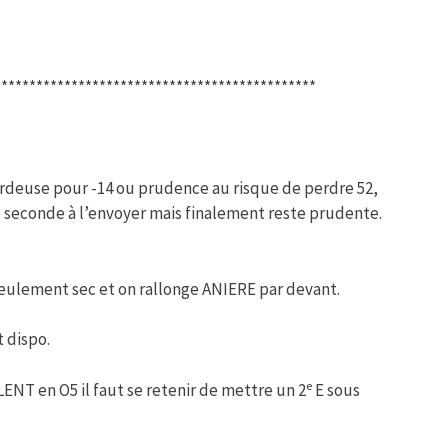
**********************************************
sardeuse pour -14 ou prudence au risque de perdre 52,
e seconde à l’envoyer mais finalement reste prudente.
 seulement sec et on rallonge ANIERE par devant.
t dispo.
e
LENT en O5 il faut se retenir de mettre un 2
E sous