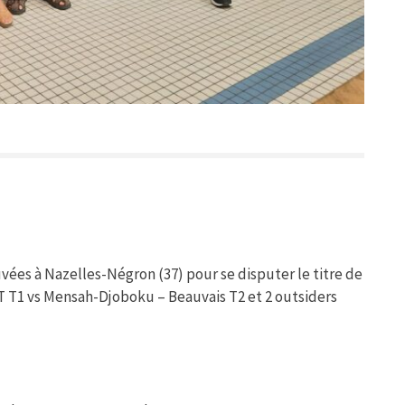
uvées à Nazelles-Négron (37) pour se disputer le titre de
ET T1 vs Mensah-Djoboku – Beauvais T2 et 2 outsiders