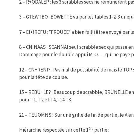
2 – R+ODALEP : les 3 scrabbles secs ne rémunèrent pas
3 – GTEWTBO : BOWETTE vu par les tables 1-2-3 uniq
7 – EI+IREFU : °FROUEE° a bien failli être envoyé par la 
8 – CNINAAS : SCANNAI seul scrabble sec qui passe en 2
Dommage pour le double appui M..O….. qui ne paye p
12 – CN+RENI? : Pas mal de possibilité de mais le TOP 
pour la tête de course.
15 – REBU+LE? : Beaucoup de scrabble, BRUNELLE en q
pour T1, T2 et T4, -14 T3.
21 – TEUOMNS : Sur une grille de fin de partie, le A en
ère
Hiérarchie respectée sur cette 1
partie :