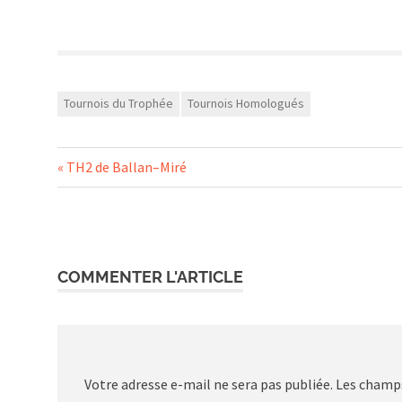
Tournois du Trophée
Tournois Homologués
Navigation
Previous
TH2 de Ballan–Miré
Post:
de
l’article
COMMENTER L'ARTICLE
Votre adresse e-mail ne sera pas publiée.
Les champs