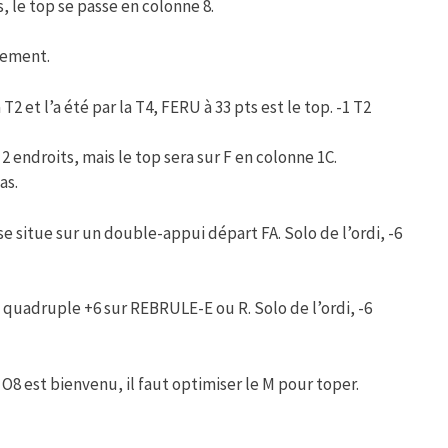
, le top se passe en colonne 8.
uement.
T2 et l’a été par la T4, FERU à 33 pts est le top. -1 T2
 endroits, mais le top sera sur F en colonne 1C.
as.
se situe sur un double-appui départ FA. Solo de l’ordi, -6
uadruple +6 sur REBRULE-E ou R. Solo de l’ordi, -6
 O8 est bienvenu, il faut optimiser le M pour toper.