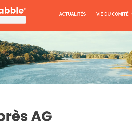
rabble
®
ACTUALITÉS
VIE DU COMITÉ
près AG