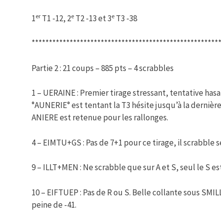
er
e
e
1
T1 -12, 2
T2 -13 et 3
T3 -38
******************************************************
Partie 2 : 21 coups – 885 pts – 4 scrabbles
1 – UERAINE : Premier tirage stressant, tentative ha
°AUNERIE° est tentant la T3 hésite jusqu’à la dernièr
ANIERE est retenue pour les rallonges.
4 – EIMTU+GS : Pas de 7+1 pour ce tirage, il scrabble
9 – ILLT+MEN : Ne scrabble que sur A et S, seul le S es
10 – EIFTUEP : Pas de R ou S. Belle collante sous SMIL
peine de -41.