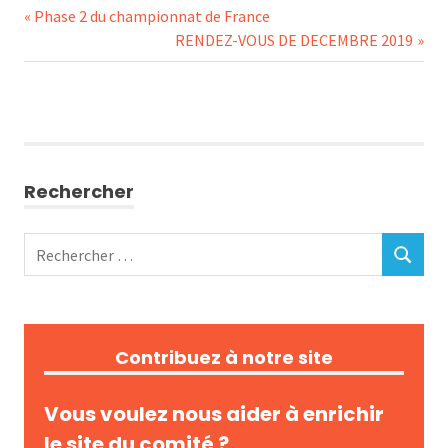
Navigation
Previous
Phase 2 du championnat de France
Post:
Next
RENDEZ-VOUS DE DECEMBRE 2019
de
Post:
l’article
Rechercher
Rechercher
RECHERC
:
Contribuez à notre site
Vous voulez nous aider à enrichir
le site du comité ?