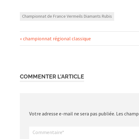
Championnat de France Vermeils Diamants Rubis
Navigation
Previous
championnat régional classique
Post:
de
l’article
COMMENTER L'ARTICLE
Votre adresse e-mail ne sera pas publiée.
Les champs