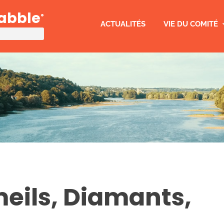
rabble
®
ACTUALITÉS
VIE DU COMITÉ
eils, Diamants,