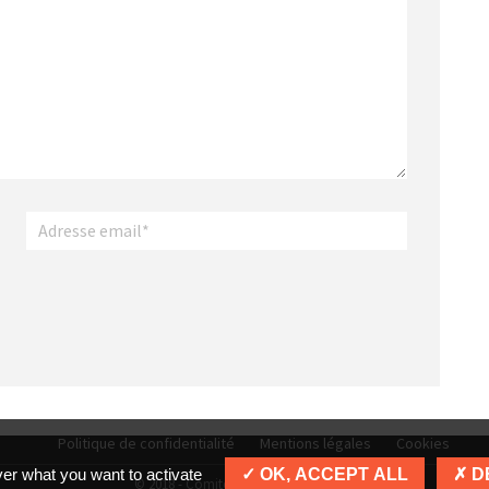
Politique de confidentialité
Mentions légales
Cookies
ver what you want to activate
OK, ACCEPT ALL
D
© 2018 - Comité Scrabble Val de Loire