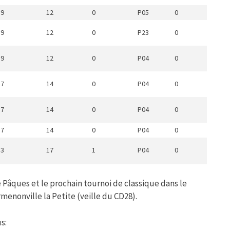
9
12
0
P05
0
9
12
0
P23
0
9
12
0
P04
0
7
14
0
P04
0
7
14
0
P04
0
7
14
0
P04
0
3
17
1
P04
0
 Pâques et le prochain tournoi de classique dans le
rmenonville la Petite (veille du CD28).
s: