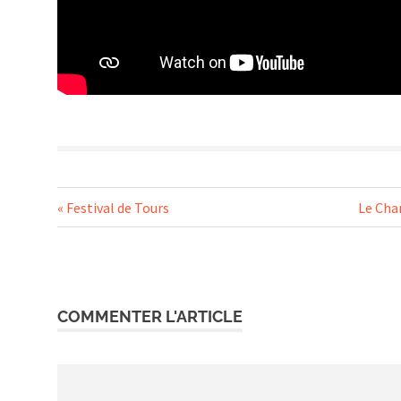
Navigation
Previous
Next
Festival de Tours
Le Cha
Post:
Post:
de
l’article
COMMENTER L'ARTICLE