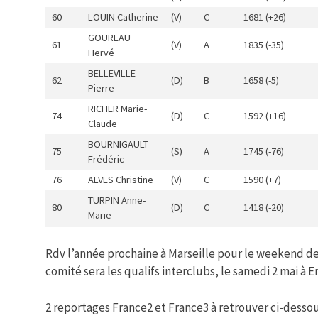
60
LOUIN Catherine
(V)
C
1681 (+26)
GOUREAU
61
(V)
A
1835 (-35)
Hervé
BELLEVILLE
62
(D)
B
1658 (-5)
Pierre
RICHER Marie-
74
(D)
C
1592 (+16)
Claude
BOURNIGAULT
75
(S)
A
1745 (-76)
Frédéric
76
ALVES Christine
(V)
C
1590 (+7)
TURPIN Anne-
80
(D)
C
1418 (-20)
Marie
Rdv l’année prochaine à Marseille pour le weekend de
comité sera les qualifs interclubs, le samedi 2 mai à E
2 reportages France2 et France3 à retrouver ci-dessou