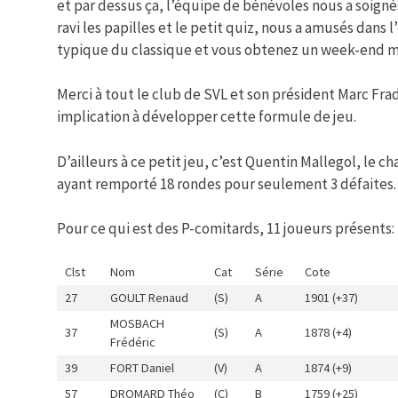
et par dessus ça, l’équipe de bénévoles nous a soigné
ravi les papilles et le petit quiz, nous a amusés dans l’
typique du classique et vous obtenez un week-end m
Merci à tout le club de SVL et son président Marc Fr
implication à développer cette formule de jeu.
D’ailleurs à ce petit jeu, c’est Quentin Mallegol, le 
ayant remporté 18 rondes pour seulement 3 défaites.
Pour ce qui est des P-comitards, 11 joueurs présents:
Clst
Nom
Cat
Série
Cote
27
GOULT Renaud
(S)
A
1901 (+37)
MOSBACH
37
(S)
A
1878 (+4)
Frédéric
39
FORT Daniel
(V)
A
1874 (+9)
57
DROMARD Théo
(C)
B
1759 (+25)