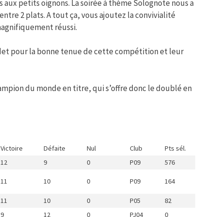
s aux petits oignons. La soirée à thème Solognote nous a
entre 2 plats. A tout ça, vous ajoutez la convivialité
agnifiquement réussi.
adet pour la bonne tenue de cette compétition et leur
champion du monde en titre, qui s’offre donc le doublé en
Victoire
Défaite
Nul
Club
Pts sél.
12
9
0
P09
576
11
10
0
P09
164
11
10
0
P05
82
9
12
0
PJ04
0