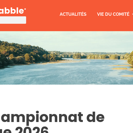
rabble
®
ACTUALITÉS
VIE DU COMITÉ
Championnat de
ue 2026