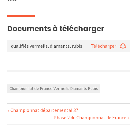
Documents à télécharger
qualifiés vermeils, diamants, rubis
Télécharger
Championnat de France Vermeils Diamants Rubis
Navigation
Previous
Championnat départemental 37
Post:
Next
Phase 2 du Championnat de France
de
Post: