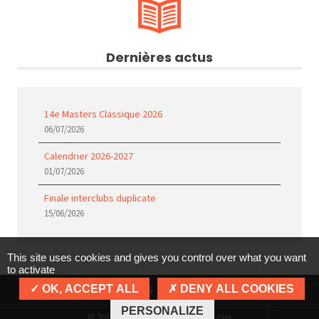
Dernières actus
14e Masters Classique 2026
06/07/2026
Calendrier 2026-2027
01/07/2026
Finale interclubs duplicate
15/06/2026
This site uses cookies and gives you control over what you want
to activate
OK, ACCEPT ALL
DENY ALL COOKIES
Politique de confidentialité
Mentions légales
Cookies
PERSONALIZE
© 2018 - Comité Scrabble Val de Loire