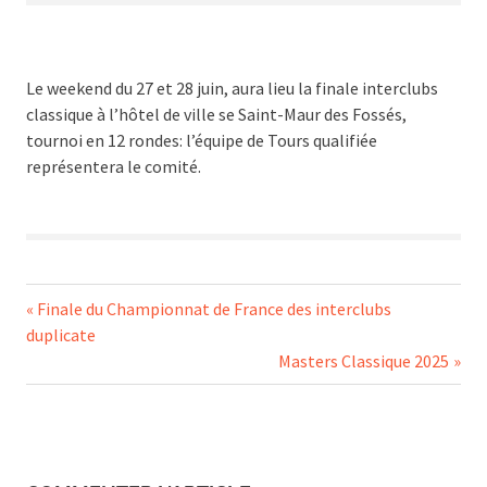
Le weekend du 27 et 28 juin, aura lieu la finale interclubs
classique à l’hôtel de ville se Saint-Maur des Fossés,
tournoi en 12 rondes: l’équipe de Tours qualifiée
représentera le comité.
Navigation
Previous
Finale du Championnat de France des interclubs
Post:
duplicate
de
Next
Masters Classique 2025
Post:
l’article