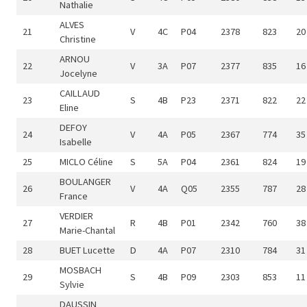
Nathalie
ALVES
21
V
4C
P04
2378
823
20
Christine
ARNOU
22
V
3A
P07
2377
835
16
Jocelyne
CAILLAUD
23
S
4B
P23
2371
822
22
Eline
DEFOY
24
V
4A
P05
2367
774
35
Isabelle
25
MICLO Céline
S
5A
P04
2361
824
19
BOULANGER
26
V
4A
Q05
2355
787
28
France
VERDIER
27
R
4B
P01
2342
760
38
Marie-Chantal
28
BUET Lucette
D
4A
P07
2310
784
31
MOSBACH
29
S
4B
P09
2303
853
11
Sylvie
DAUSSIN