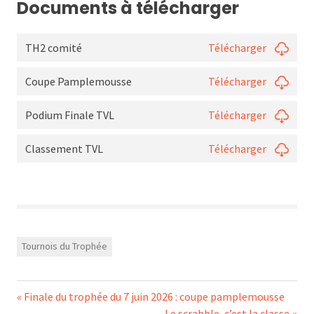
Documents à télécharger
TH2 comité
Télécharger
Coupe Pamplemousse
Télécharger
Podium Finale TVL
Télécharger
Classement TVL
Télécharger
Tournois du Trophée
Navigation
Previous
Finale du trophée du 7 juin 2026 : coupe pamplemousse
Post:
Next
Le scrabble, c’est la classe