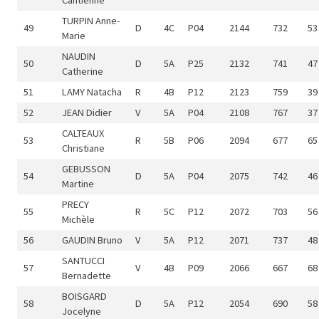
Cantienne
TURPIN Anne-
49
D
4C
P04
2144
732
53
Marie
NAUDIN
50
D
5A
P25
2132
741
47
Catherine
51
LAMY Natacha
R
4B
P12
2123
759
39
52
JEAN Didier
V
5A
P04
2108
767
37
CALTEAUX
53
R
5B
P06
2094
677
65
Christiane
GEBUSSON
54
D
5A
P04
2075
742
46
Martine
PRECY
55
R
5C
P12
2072
703
56
Michèle
56
GAUDIN Bruno
V
5A
P12
2071
737
48
SANTUCCI
57
V
4B
P09
2066
667
68
Bernadette
BOISGARD
58
D
5A
P12
2054
690
58
Jocelyne