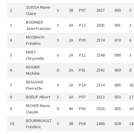
SUISSA Marie-
2
V
2B
P07
2627
890
3
Claire
BODINIER
3
V
3A
P12
2605
891
2
Jean-François
MOSBACH
4
S
2A
P09
2574
870
6
Frédéric
NIVET
5
V
2A
P12
2548
890
3
Chrystelle
NOGIER
6
D
3A
P01
2542
869
8
Michèle
BEAUVAIS
7
V
3A
P24
2514
805
26
Pierrette
8
BOEUF Albert
S
3A
P07
2512
833
17
RICHER Marie-
9
D
4A
P04
2503
855
10
Claude
BOURNIGAULT
10
S
3B
P04
2486
828
18
Frédéric