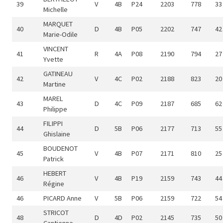
39
V
4B
P24
2203
778
33
Michelle
MARQUET
40
D
4B
P05
2202
747
42
Marie-Odile
VINCENT
41
R
4A
P08
2190
794
27
Yvette
GATINEAU
42
V
4C
P02
2188
823
20
Martine
MAREL
43
D
4C
P09
2187
685
62
Philippe
FILIPPI
44
D
5B
P06
2177
713
55
Ghislaine
BOUDENOT
45
V
4B
P07
2171
810
25
Patrick
HEBERT
46
V
4B
P19
2159
743
44
Régine
46
PICARD Anne
V
5B
P06
2159
722
54
STRICOT
48
D
4D
P02
2145
735
50