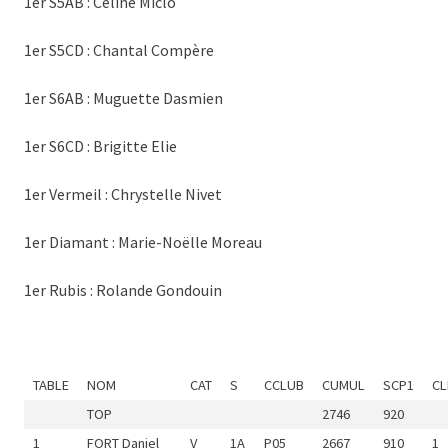
1er S5AB : Céline Miclo
1er S5CD : Chantal Compère
1er S6AB : Muguette Dasmien
1er S6CD : Brigitte Elie
1er Vermeil : Chrystelle Nivet
1er Diamant : Marie-Noëlle Moreau
1er Rubis : Rolande Gondouin
TABLE
NOM
CAT
S
CCLUB
CUMUL
SCP1
CL
TOP
2746
920
1
FORT Daniel
V
1A
P05
2667
910
1