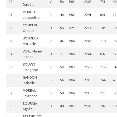
29
V
5A
P05
2303
751
40
Danièle
MERIGOT
31
R
4A
P02
2291
841
12
Jacqueline
COMPERE
32
D
5D
P25
2274
785
30
Chantal
BONDEUX
33
R
4C
P06
2245
770
36
Marcelle
VIDAL Marie-
34
D
7
P06
2244
692
57
France
BOUVET
35
V
5D
P03
2226
776
34
Françoise
GANDON
36
S
5A
P04
2213
744
43
Isabelle
MOREAU
37
S
5B
P04
2210
733
52
Laurence
SOURNIA
38
D
4B
P05
2206
787
28
Agnès
BERTHELOT