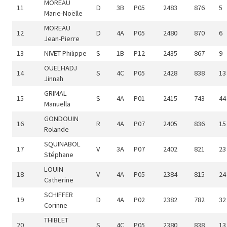
MOREAU
11
D
3B
P05
2483
876
5
Marie-Noëlle
MOREAU
12
D
4A
P05
2480
870
6
Jean-Pierre
13
NIVET Philippe
S
1B
P12
2435
867
9
OUELHADJ
14
S
4C
P05
2428
838
13
Jinnah
GRIMAL
15
S
4A
P01
2415
743
44
Manuella
GONDOUIN
16
R
4A
P07
2405
836
15
Rolande
SQUINABOL
17
V
3A
P07
2402
821
23
Stéphane
LOUIN
18
V
4A
P05
2384
815
24
Catherine
SCHIFFER
19
D
4A
P02
2382
782
32
Corinne
THIBLET
20
S
4C
P05
2380
838
13