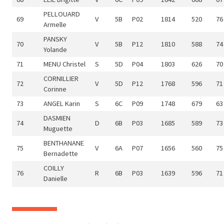
PELLOUARD
69
V
5B
P02
1814
520
76
Armelle
PANSKY
70
V
5B
P12
1810
588
74
Yolande
71
MENU Christel
S
5D
P04
1803
626
70
CORNILLIER
72
V
5D
P12
1768
596
71
Corinne
73
ANGEL Karin
S
6C
P09
1748
679
63
DASMIEN
74
D
6B
P03
1685
589
73
Muguette
BENTHANANE
75
V
6A
P07
1656
560
75
Bernadette
COILLY
76
R
6B
P03
1639
596
71
Danielle