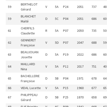
BERTHELOT
59
V
5A
P24
2051
737
48
Gérard
BLANCHET
59
D
5C
P04
2051
686
60
Maïté
CHERFILS
61
R
5A
P07
2050
735
50
Claudette
GENNERET
62
V
5D
P07
2047
688
59
Françoise
BEAUJOUAN
63
D
5A
P19
2022
686
60
Josette
MAILLARD
64
V
5A
P12
2017
751
40
Nina
BACHELLERIE
65
D
5B
P04
1971
678
64
Françoise
66
VIDAL Lucette
V
5A
P15
1960
677
65
PHILIPPEAU
67
D
5B
P25
1870
658
69
Gérard
68
ELIE Brigitte
V
6C
P09
1842
668
67