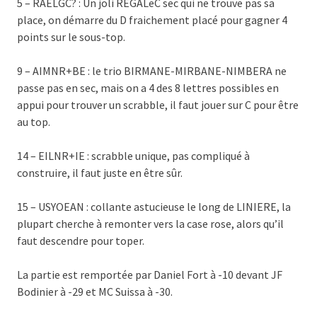
5 – RAELGC? : Un joli REGALeC sec qui ne trouve pas sa
place, on démarre du D fraichement placé pour gagner 4
points sur le sous-top.
9 – AIMNR+BE : le trio BIRMANE-MIRBANE-NIMBERA ne
passe pas en sec, mais on a 4 des 8 lettres possibles en
appui pour trouver un scrabble, il faut jouer sur C pour être
au top.
14 – EILNR+IE : scrabble unique, pas compliqué à
construire, il faut juste en être sûr.
15 – USYOEAN : collante astucieuse le long de LINIERE, la
plupart cherche à remonter vers la case rose, alors qu’il
faut descendre pour toper.
La partie est remportée par Daniel Fort à -10 devant JF
Bodinier à -29 et MC Suissa à -30.