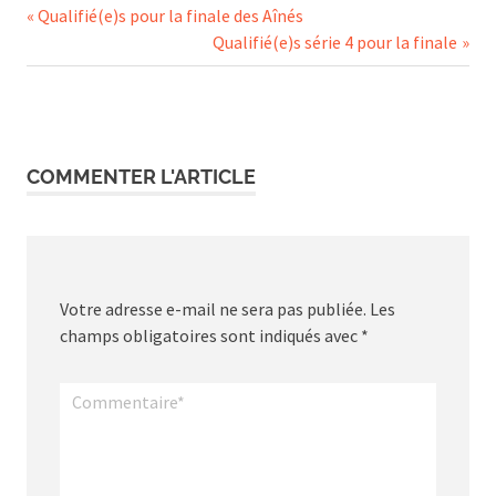
Navigation
Previous
Qualifié(e)s pour la finale des Aînés
Post:
Next
Qualifié(e)s série 4 pour la finale
de
Post:
l’article
COMMENTER L'ARTICLE
Votre adresse e-mail ne sera pas publiée.
Les
champs obligatoires sont indiqués avec
*