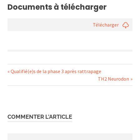
Documents à télécharger
Télécharger
Navigation
Previous
Qualifié(e)s de la phase 3 après rattrapage
Post:
Next
TH2 Neurodon
de
Post:
l’article
COMMENTER L'ARTICLE