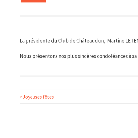
La présidente du Club de Châteaudun, Martine LETE
Nous présentons nos plus sincères condoléances à sa
Navigation
Previous
Joyeuses fêtes
Post:
de
l’article