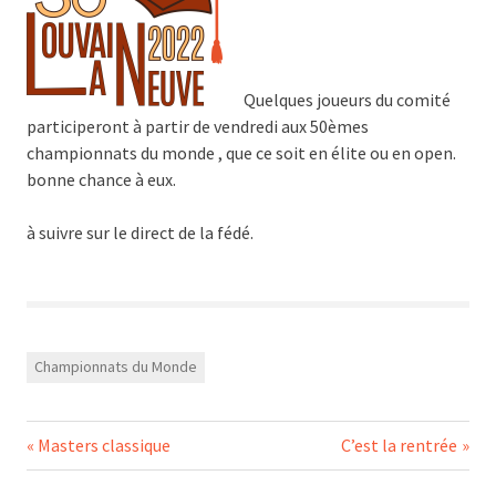
Quelques joueurs du comité
participeront à partir de vendredi aux 50èmes
championnats du monde , que ce soit en élite ou en open.
bonne chance à eux.
à suivre sur le direct de la fédé.
Championnats du Monde
Navigation
Previous
Next
Masters classique
C’est la rentrée
Post:
Post: