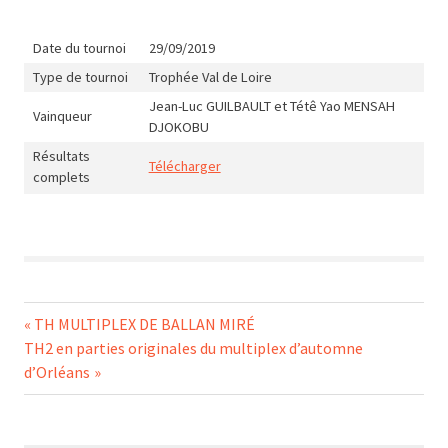
Date du tournoi
29/09/2019
Type de tournoi
Trophée Val de Loire
Jean-Luc GUILBAULT et Tétê Yao MENSAH
Vainqueur
DJOKOBU
Résultats
Télécharger
complets
Navigation
Previous
TH MULTIPLEX DE BALLAN MIRÉ
Next
Post:
TH2 en parties originales du multiplex d’automne
de
Post:
d’Orléans
l’article