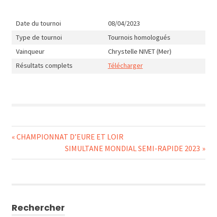
Date du tournoi
08/04/2023
Type de tournoi
Tournois homologués
Vainqueur
Chrystelle NIVET (Mer)
Résultats complets
Télécharger
Navigation
Previous
CHAMPIONNAT D’EURE ET LOIR
Post:
Next
SIMULTANE MONDIAL SEMI-RAPIDE 2023
de
Post:
l’article
Rechercher