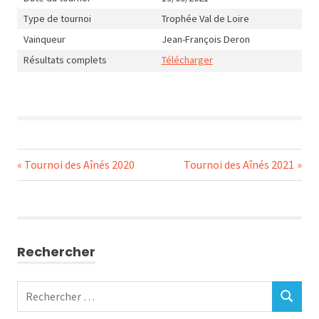
Type de tournoi
Trophée Val de Loire
Vainqueur
Jean-François Deron
Résultats complets
Télécharger
Navigation
Previous
Next
Tournoi des Aînés 2020
Tournoi des Aînés 2021
Post:
Post:
de
l’article
Rechercher
Rechercher
RECHERC
: