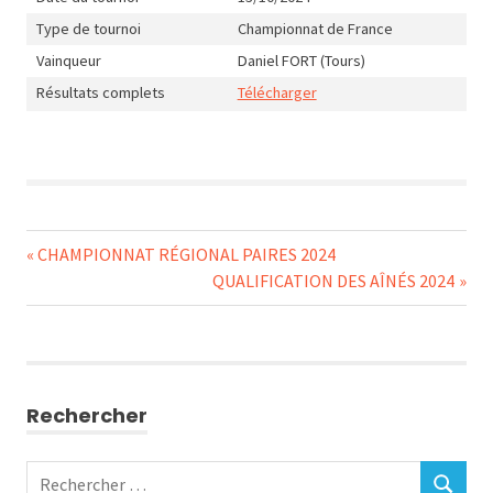
Type de tournoi
Championnat de France
Vainqueur
Daniel FORT (Tours)
Résultats complets
Télécharger
Navigation
Previous
CHAMPIONNAT RÉGIONAL PAIRES 2024
Post:
Next
QUALIFICATION DES AÎNÉS 2024
de
Post:
l’article
Rechercher
Rechercher