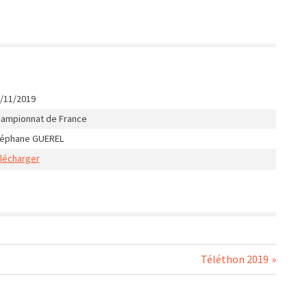
/11/2019
ampionnat de France
téphane GUEREL
lécharger
Next
Téléthon 2019
Post: