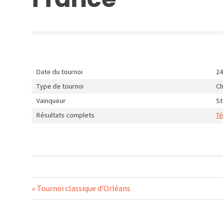
Date du tournoi
24
Type de tournoi
Ch
Vainqueur
S
Résultats complets
Té
Navigation
Previous
Tournoi classique d’Orléans
Post:
de