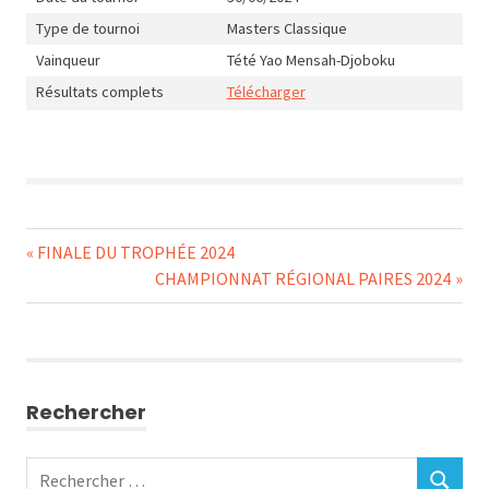
Type de tournoi
Masters Classique
Vainqueur
Tété Yao Mensah-Djoboku
Résultats complets
Télécharger
Navigation
Previous
FINALE DU TROPHÉE 2024
Post:
Next
CHAMPIONNAT RÉGIONAL PAIRES 2024
de
Post:
l’article
Rechercher
Rechercher