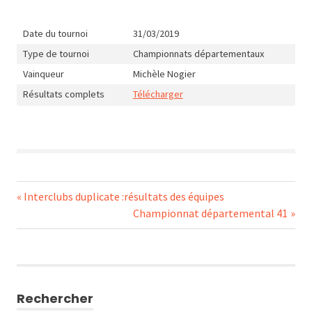
Date du tournoi
31/03/2019
Type de tournoi
Championnats départementaux
Vainqueur
Michèle Nogier
Résultats complets
Télécharger
Navigation
Previous
Interclubs duplicate :résultats des équipes
Post:
Next
Championnat départemental 41
de
Post:
l’article
Rechercher