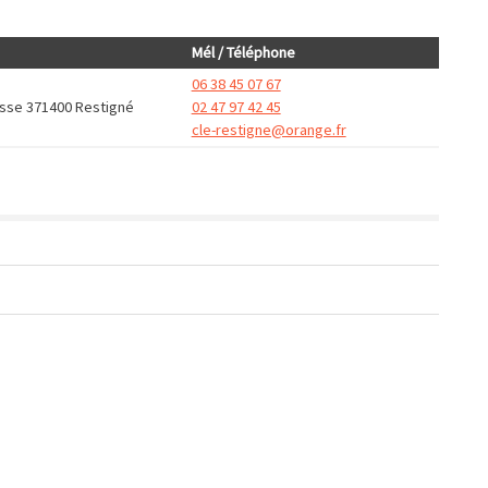
Mél / Téléphone
06 38 45 07 67
asse 371400 Restigné
02 47 97 42 45
cle-restigne@orange.fr