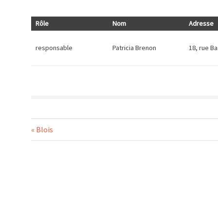
Rôle
Nom
Adresse
responsable
Patricia Brenon
18, rue B
Navigation
Previous
Blois
Post:
de
l’article