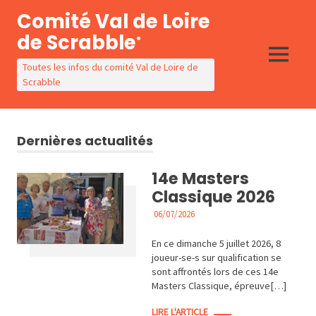
Skip
Comité Val de Loire
to
de Scrabble
®
content
MENU
Toutes les infos du comité Val de Loire de
Scrabble
Dernières actualités
14e Masters
Classique 2026
06/07/2026
ACTUALITÉS
En ce dimanche 5 juillet 2026, 8
joueur-se-s sur qualification se
sont affrontés lors de ces 14e
Masters Classique, épreuve[…]
LIRE L'ARTICLE